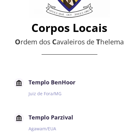
Corpos Locais
O
rdem dos
C
avaleiros de
T
helema
Templo BenHoor
Juiz de Fora/MG
Templo Parzival
Agawam/EUA